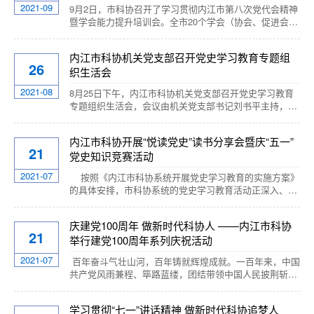
2021-09
9月2日，市科协召开了学习贯彻内江市第八次党代会精神
暨学会能力提升培训会。全市20个学会（协会、促进会、
研究会、研究院）的负责人出席了会议，市科协党组成
员、副主席刘书平主持会议，市科协党组书记高宏出席会
内江市科协机关党支部召开党史学习教育专题组
议并讲话。会议邀请市老科协科教专委会副主任、内江大
26
织生活会
千流动讲堂讲师、内江师院文学院客座教授周昭荣结合习
近平总书记在庆祝中国共产党成立100周年大会上的重要
2021-08
8月25日下午，内江市科协机关党支部召开党史学习教育
讲话精神，对市第八次党代会精神作了深入浅出的讲...
专题组织生活会，会议由机关党支部书记刘书平主持，全
体党员参加。市委第十巡回指导组组长张明高、巡回指导
组成员黎云到会指导。...
内江市科协开展“悦读党史”读书分享会暨庆“五一”
21
党史知识竞赛活动
2021-07
按照《内江市科协系统开展党史学习教育的实施方案》
的具体安排，市科协系统的党史学习教育活动正深入、有
序地推进。最近，我们先后举办了战斗英模臧雷先进事迹
主题报告会，市委党校刘茂松教授的党史专题报告会，组
庆建党100周年 做新时代科协人 ——内江市科协
织党员干部参观了罗泉古镇，开展了实地考察学习。为丰
21
举行建党100周年系列庆祝活动
富党史学习教育形式，巩固前一阶段的学习教育成果，分
享交流学习心得体会。恰逢五一国际劳动节到来之际，4
2021-07
百年奋斗气壮山河，百年铸就辉煌成就。一百年来，中国
月29日下午，市科协组织...
共产党风雨兼程、筚路蓝缕，团结带领中国人民披荆斩
棘，不惧艰险、勇往直前，开辟了宏伟建国路，谱写了壮
丽兴业路，实现了辉煌复兴路，抒写了伟大奋进路。近
学习贯彻“七一”讲话精神 做新时代科协追梦人
日，内江市科协开展了一系列活动，庆祝中国共产党成立