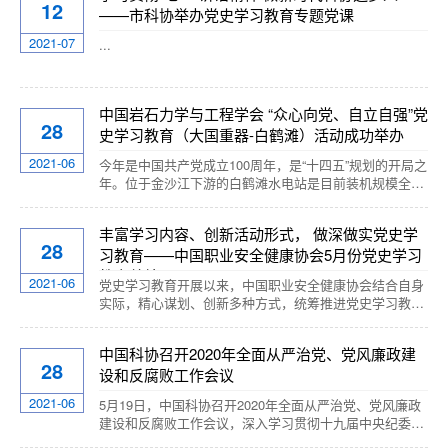
12
——市科协举办党史学习教育专题党课
100周年。 举办庆祝建党100周年“众心向党 科技争先”文
艺演出。宏阔的大合唱《唱支山歌给党听》中拉开序幕，
2021-07
...
饱含深情的歌曲《太阳最...
中国岩石力学与工程学会 “众心向党、自立自强”党
28
史学习教育（大国重器-白鹤滩）活动成功举办
2021-06
今年是中国共产党成立100周年，是“十四五”规划的开局之
年。位于金沙江下游的白鹤滩水电站是目前装机规模全球
第二大、在建规模全球第一大水电站，也是我国“十四五”
开局之年投产发电的重大标志性工程，是实现“两个一百
丰富学习内容、创新活动形式， 做深做实党史学
年”目标的标志性工程。为宣传白鹤滩水电站的科技创新成
28
习教育——中国职业安全健康协会5月份党史学习
果，展现科技工作者“坚持新发展理念，勇攀科技新高峰”
的精神面貌，激发科技界自立自强的磅礴力量，在中国科
教育总结
2021-06
党史学习教育开展以来，中国职业安全健康协会结合自身
协科技社团党委的指导下，2021年5月24-26日，中国岩石
实际，精心谋划、创新多种方式，统筹推进党史学习教育
力学与工程学会与中国三峡集团有限公司联合主办，中国
引向深入、落地见效。...
三峡建工（集团）有限公司白鹤滩工程建设...
中国科协召开2020年全面从严治党、党风廉政建
28
设和反腐败工作会议
2021-06
5月19日，中国科协召开2020年全面从严治党、党风廉政
建设和反腐败工作会议，深入学习贯彻十九届中央纪委四
次全会精神，回顾总结中国科协2019年全面从严治党、党