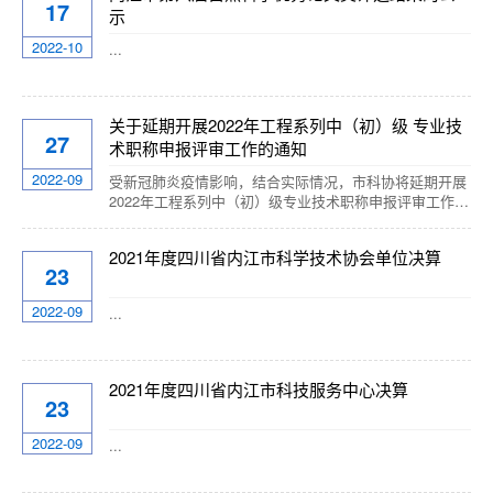
17
示
商建议名单，现公开在其中比选第三方服务机构负责第二
届“科创会”内江“云展厅”专项建设，有关事项通知如下。
2022-10
...
一、项目名称第二届“科创会...
关于延期开展2022年工程系列中（初）级 专业技
27
术职称申报评审工作的通知
2022-09
受新冠肺炎疫情影响，结合实际情况，市科协将延期开展
2022年工程系列中（初）级专业技术职称申报评审工作，
材料报送截止时间由原定的2022年10月10日前，延期至
2022年10月28日前，逾期不再受理。报送地点：内江市科
2021年度四川省内江市科学技术协会单位决算
学技术协会（内江市市中区翔龙路二巷3号科学会堂三
23
楼）。联系人及电话：王霞，0832-2039697；贾成海，
0832-2022886；电子邮箱：jiachenghai666@163....
2022-09
...
2021年度四川省内江市科技服务中心决算
23
2022-09
...