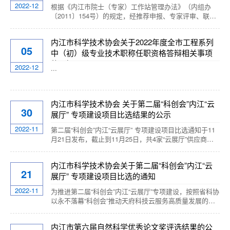
（其中中小学科技创新成果项目292个，科技辅导员创新
2022-12
根据《内江市院士（专家）工作站管理办法》（内组办
成果项目80个，科幻画590幅，青少年...
〔2011〕154号）的规定，经推荐申报、专家评审、联席
会议审议，现将内江市第十一批院士（专家）工作站入选
建站单位进行公示，公示时间为2022年12月9日至12月15
内江市科学技术协会关于2022年度全市工程系列
日（5个工作日）。公示期内，任何单位或个人对公示对
05
中（初）级专业技术职称任职资格答辩相关事项
象有异议的，请书面向我单位反映，以单位名义提出异议
的应加盖单位公章，以个人名义提出异议的应签署个人真
的通知
2022-12
...
实姓名和联系方式，我们将对反映单位和...
内江市科学技术协会 关于第二届“科创会”内江“云
30
展厅” 专项建设项目比选结果的公示
2022-11
第二届“科创会”内江“云展厅” 专项建设项目比选通知于11
月21日发布，截止到11月25日，共4家“云展厅”供应商参
加比选。按照《四川省科学技术协会推进第二届“科创会”
之“云展厅”专项建设的通知》，经内江市科学技术协会评
内江市科学技术协会关于第二届“科创会”内江“云
审组综合评审，麦博文化创意（成都）有限公司得分最
21
展厅” 专项建设项目比选的通知
高，通过本次比选。现将比选结果进行公示，公示时间为
2022年11月30日至12月2日（3个工作日）。公示期内，
2022-11
为推进第二届“科创会”内江“云展厅”专项建设，按照省科协
任何单位或个人对公示对...
以永不落幕“科创会”推动天府科技云服务高质量发展的工
作要求，结合疫情防控实际需要，内江市科协本着“厉行节
约、控制成本”原则，根据《四川省科学技术协会关于推进
内江市第六届自然科学优秀论文奖评选结果的公
第二届“科创会”之“云展厅”专项建设的通知》“云展厅”供应