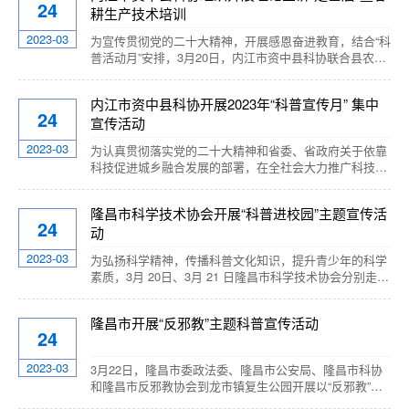
24
耕生产技术培训
们刚走进气象科普室就被电脑上检测的实时气象图吸引，
随后在讲解员的带领下，观看气象专题知识片，了解气候
2023-03
为宣传贯彻党的二十大精神，开展感恩奋进教育，结合“科
特点和常见的气象。通过讲解员的讲解，同学们直观地...
普活动月”安排，3月20日，内江市资中县科协联合县农业
农村局科技人员，深入陈家镇冷家湾村，开展理论政策宣
讲暨春耕生产实用技术培训。村两委干部、村民小组长、
内江市资中县科协开展2023年“科普宣传月” 集中
党员群众代表、种植大户等共计50余人参加了培训。宣讲
24
宣传活动
会上，资中县科协二级主任科员、机关党支部书记温舒斌
详细解读了党的二十大和二十届一中、二中全会精神，传
2023-03
为认真贯彻落实党的二十大精神和省委、省政府关于依靠
达了全国“两会”精神。温舒斌指出，要学深悟...
科技促进城乡融合发展的部署，在全社会大力推广科技成
果，普及科学知识，提高全民素质，3月21日，内江市资
中县科协、县经济信息化和科学技术局、县委宣传部在政
隆昌市科学技术协会开展“科普进校园”主题宣传活
府广场联合开展了以“创新引领 城乡融合发展”为主题的集
24
动
中科普宣传活动，县委政法委、县教育体育局、县公安局
等22个部门共同参加。活动现场，各单位采取发放科普宣
2023-03
为弘扬科学精神，传播科普文化知识，提升青少年的科学
传资料、有奖问答、发放纪念品、义...
素质，3月 20日、3月 21 日隆昌市科学技术协会分别走进
莲峰小学、大北街小学开展“科普进校园”主题宣传活动。
在莲峰小学，科普志愿者利用 LED 屏展示了各类科学教
隆昌市开展“反邪教”主题科普宣传活动
育图画，内容有社会主义核心价值观、消防安全、用电安
24
全、预防恶劣天气等一系列科普知识，活动过程中科普志
愿者和大家积极互动，同学们兴趣高涨...
2023-03
3月22日，隆昌市委政法委、隆昌市公安局、隆昌市科协
和隆昌市反邪教协会到龙市镇复生公园开展以“反邪教”工
作为主题的宣传活动。 工作人员向参加的群众讲述了邪