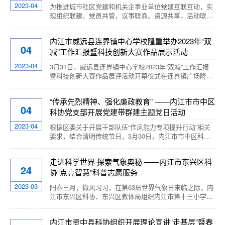
根据他们团队精心设计的课件，深入浅出、形象生动地引
2023-04
为推进城市社区党建和机关企事业单位党建互联互动，实
导学生们科学地认识、...
现组织联建、党员共管，议事联商、资源共享，活动联
办、服务共融的“三联三共”工作格局。2023年4月4日下
午，区政协副主席马志强组织区科协、区融媒体中心、区
内江市威远县连界镇中心学校隆重举办2023年“双
统计局在包联社区西林街道双星社区召开“双报到”工作座
04
减”工作汇报暨科技创新大赛作品展示活动
谈会，进一步深化落实机关企事业单位党组织和在职党员
到社区“双报到”工作。座谈会上，双星社区书记邓昭兰介
2023-04
3月31日，威远县连界镇中心学校2023年“双减”工作汇报
绍了双星社区基本情况及面临的问题。如辖区内...
暨科技创新大赛作品展评活动开幕仪式在连界镇广场隆重
举行。内江师范学院教育科学研究院，内江市青少年科技
创新研究会、内江市青少年科技创新研究会、内江市科学
“传承先烈精神、强化廉政教育” ——内江市市中区
技术协会、威远县科学技术协会以及四川省黎勇卓越校长
04
科协党支部开展党建带群建主题党日活动
工作室成员单位人员等共计近百位领导、嘉宾莅临开幕式
现场。本次活动围绕贯彻落实党的二十大精神,落实《全民
2023-04
根据区委关于开展干部队伍“作风能力专项提升行动”相关
科学素质行动规划纲要（2021-2035...
要求，结合清明传统节日，3月30日，内江市市中区科协
党支部组织开展以“缅怀革命先烈，强化廉政教育”，提升
干部队伍作风能力目的党建带群建主题党日活动。在为革
走进科学世界·探索气象奥秘 ——内江市东兴区科
命先烈祭扫活动中，全体党员干部整齐列队肃立，奏唱
24
协“点亮智慧”科普志愿服务
《中华人民共和国国歌》，区科协党支部书记范方全同志
向为了实现民族独立和人民解放而牺牲的革命先烈们致
2023-03
阳春三月，微风习习，在第63届世界气象日来临之际，内
辞，带领党员代表向革命烈士纪念碑敬献鲜花，重温入...
江市东兴区科协、东兴区教体局组织内江市第十三小学、
东兴区实验小学的百余名师生来到东兴区气象局开展科普
月志愿服务系列活动，探索气象奥秘，零距离感受气象魅
内江市资中县科协组织开展理论宣讲“走基层”暨春
力。首先，工作人员带领学生们来到了气象科普室，同学