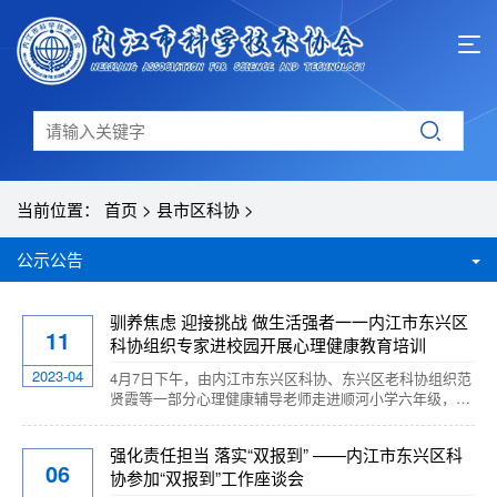
当前位置：
首页
>
县市区科协
>
公示公告
驯养焦虑 迎接挑战 做生活强者一一内江市东兴区
11
科协组织专家进校园开展心理健康教育培训
2023-04
4月7日下午，由内江市东兴区科协、东兴区老科协组织范
贤霞等一部分心理健康辅导老师走进顺河小学六年级，为
同学们上了一堂生动的心理健康教育课——驯养焦虑，迎
接挑战。这是一次专门围绕缓解小学毕业班学生过度“焦
强化责任担当 落实“双报到” ——内江市东兴区科
虑”问题开展的专项“送心理健康进校园”活动。 活动按预
06
协参加“双报到”工作座谈会
期计划展开，由五个心理健康辅导员分别在五个教室里，