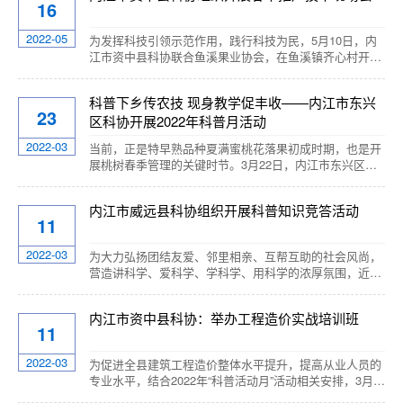
16
病虫害防治、收获等环节作了深入的分析、讲
解。 &nbs...
2022-05
为发挥科技引领示范作用，践行科技为民，5月10日，内
江市资中县科协联合鱼溪果业协会，在鱼溪镇齐心村开展
甘平技术推广现场会。协会会员、种植大户等共计42余人
参加培训。 培训采取“理论讲解+现场观摩”的方式进行。
科普下乡传农技 现身教学促丰收——内江市东兴
鱼溪果业协会会长陈太平就甘平品种进行了介绍，分析了
23
区科协开展2022年科普月活动
市场前景。通过大量案例，专题讲解甘平在水管理肥、夏
季修剪、病虫害防治等方面的技术要领。授课以甘平品质
2022-03
当前，正是特早熟品种夏满蜜桃花落果初成时期，也是开
提升为重点，从基地选择和建园规划...
展桃树春季管理的关键时节。3月22日，内江市东兴区科
协和老科协抢抓农时，结合东兴区2022年科普月活动，组
织农技专家到郭北镇亢家村开展桃树管理技术指导培训。
内江市威远县科协组织开展科普知识竞答活动
当天上午农技专家周令堂老师首先进行专业知识讲座，然
11
后在果园为果农示范如何正确修剪桃木枝丫，讲解后期如
何科学防治病虫害，叮嘱果农根据果树生长和结果情况合
2022-03
为大力弘扬团结友爱、邻里相亲、互帮互助的社会风尚，
理追肥、减肥。并就果农在果树种植、管护过程中...
营造讲科学、爱科学、学科学、用科学的浓厚氛围，近
日，内江市威远县科协联合威远县古城社区在东街活动室
开展了科普知识竞答活动。本次竞赛试题内容涉及自然、
内江市资中县科协：举办工程造价实战培训班
环保、生活常识等多方面知识题目共计40道，并每人发放
11
了一本《科普宣传》册，用于考前5分钟的温习。五分钟
后，问卷下发，1名工作人员监考，限时30分钟的答题时
2022-03
为促进全县建筑工程造价整体水平提升，提高从业人员的
间。收卷后，社区副书记罗庆英核对了试题的答案，最...
专业水平，结合2022年“科普活动月”活动相关安排，3月
10日，内江市资中县科协联合资中县玉琢职业技能培训学