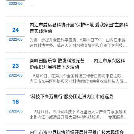
技工作者，通报了科协一年来的工作，听取了科技工作者
2022-05
...
代表的交流发言。县政府副县...
内江市威远县科协开展“保护环境 爱我家园”主题科
24
普实践活动
2022-05
为进一步提升全民科学素质，5月22日下午，由内江市威
远县科协主办、威远天艺冠培教育集团和自贡创客科技有
限公司承办的“保护环境爱我家园”主题科普主题实践活动
在县天府科技云服务中心举行。本次科普活动分为线上、
奏响田园乐章 散发科技光芒——内江市东兴区科
线下两部分开展。在5月17日-21日线上活动中共有四百余
23
协组织开展科技下乡活动
人参加，广大青少年通过上传与“保护环境 爱我家园”主题
相关的科创制作并集赞参赛，评出了3名优秀奖。线下活
2022-05
5月19日，在第六个全国科技工作者日即将来临之际，
动在县天府科技云服务中心举行，20余...
内江市东兴区科协和区老科协组织10余名农业科技人员到
田家镇指导水稻机械化作业。 在田家镇正子村、尹井村
稻田里，农业科技人员正带领农民调试无人机，加装肥
“科技下乡万里行”服务团走进内江市威远县
料。随着机翼转动声音传出，无人机沿稻田上空轻轻越
16
过，机身下方均匀地喷洒着肥料和农药，为水稻提供生长
的能量和养分。据科技人员介绍，无人机技术助力水稻田
2022-05
5月11日，四川省科技下乡万里行大豆产业专家服务团
间...
来到内江市威远县开展大豆种植科技服务。 专家服务团
先后走进新店镇、向义镇、新场镇、小河镇的田间地头，
与当地农技干部、种植大户交流大豆种植技术，对大豆种
内江市资中县科协组织开展甘平推广技术现场会
植过程中存在的问题进行解答，分别就施肥、播种间距、