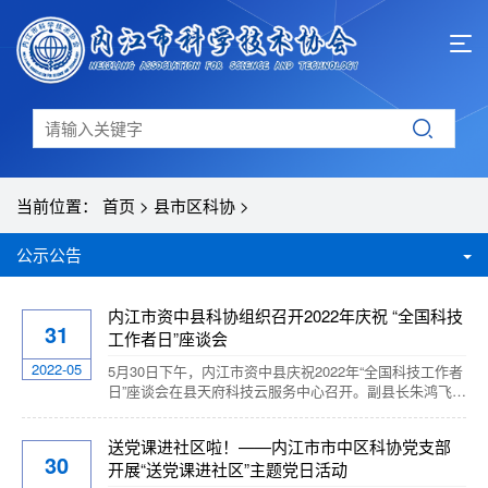
当前位置：
首页
>
县市区科协
>
公示公告
内江市资中县科协组织召开2022年庆祝 “全国科技
31
工作者日”座谈会
2022-05
5月30日下午，内江市资中县庆祝2022年“全国科技工作者
日”座谈会在县天府科技云服务中心召开。副县长朱鸿飞出
席会议并讲话，县科协主席李玲主持会议。县教育、卫
生、农业、建筑等行业部门科技人员和部分农技协、县级
送党课进社区啦！——内江市市中区科协党支部
学会、基层科协“三长”代表、优秀科技工作者代表近30人
30
开展“送党课进社区”主题党日活动
参加了会议。 会议表扬了凌昌远等五名科协系统优秀科