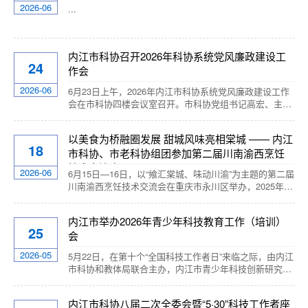
现状交流发言，围绕研学线路打造、订单统筹管理、科普
2026-06
...
站点建设、专项补助机制等重点难点交流工作思路、提
出...
内江市科协召开2026年科协系统党风廉政建设工
24
作会
2026-06
6月23日上午，2026年内江市科协系统党风廉政建设工作
会在市科协四楼会议室召开。市科协党组书记高宏、主席
朱慧参会，市纪委监委驻市经信局纪检监察组组长余秀兰
到会讲话，各县（市、区）科协、经开区、高新区、市级
以美食为桥融圈发展 甜城风味亮相棠城 —— 内江
学会、市科协机关和下属事业单位主要负责同志及经办人
18
市科协、市老科协组团参加第二届川南渝西烹饪
员参会。会议书面传达学习二十届中央纪委第五次全会、
省纪委十二届第五次全会、市纪委八届六次全会精神、市
技术交流会
2026-06
6月15日—16日，以“飨汇棠城、味动川渝”为主题的第二届
委警示教育会精神，引导全体参会人员对标上级部...
川南渝西烹饪技术交流会在重庆市永川区举办，2025年，
首届交流会由内江承办，搭建起川南渝西餐饮常态化交流
平台，本次活动为八地轮值举办的第二届盛会。重庆市老
内江市举办2026年青少年科技教育工作（培训）
科协会长欧可平、四川省老科协第七届会长曾清华、四川
25
会
省老科协常务副会长兼秘书长陶智全等出席活动。川渝八
地科协、老科协、餐饮界大师近100人参加活动。内江市
2026-05
5月22日，在第十个“全国科技工作者日”来临之际，由内江
科协党组书记高宏带队，组织我市老科协...
市科协和教体局联合主办，内江市青少年科技创新研究会
和内江师范学院教育科学学院承办的2026年内江市青少年
科技教育工作（培训）会在内江师范学院大千美术学院举
内江市科协八届二次全委会暨“5·30”科技工作者座
行，各县（市、区）科协、教体局相关负责人和科技教育