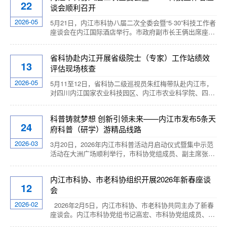
22
谈会顺利召开
工作者代表共计140多人参加了会议。市科协党组书记高
宏、市科协主席朱慧、内江师范学院教育科学学院副院长
2026-05
5月21日，内江市科协八届二次全委会暨“5·30”科技工作者
谭友坤莅会指导。 开班式上，...
座谈会在内江国际酒店举行。市政府副市长王俩出席座谈
会并讲话。市科协领导班子、八届委员会委员，各县
（市、区）科协负责同志，市级相关部门、高校、科研院
省科协赴内江开展省级院士（专家）工作站绩效
所、企业及科技工作者代表近100人参加会议。会议书面
13
评估现场核查
传达学习四川省科协十届五次常委会、十届三次全委会精
神及内江市科协2026年工作要点，审议通过市科协第八届
2026-05
5月11至12日，省科协二级巡视员朱红梅带队赴内江市，
委员会2025年工作报告，审议并选举产...
对四川内江国家农业科技园区、内江市农业科学院、四川
恒通动保生物科技有限公司3家省级院士（专家）工作站
开展周期绩效评估现场核查工作。 本次核查严格按照
科普铸就梦想 创新引领未来——内江市发布5条天
省级院士（专家）工作站绩效评估工作要求，坚持“直奔一
24
府科普（研学）游精品线路
线、直查实效”原则，不搞形式主义、不重纸面材料，重点
核验合作项目落地、关键技术攻关、成果产业化、...
2026-03
3月20日，2026年内江市科普活动月启动仪式暨集中示范
活动在大洲广场顺利举行，市科协党组成员、副主席张勇
刚出席活动并发言。本次活动以“科普铸就梦想 创新引领
未来”为主题，现场重磅发布内江市天府科普（研学）游首
内江市科协、市老科协组织开展2026年新春座谈
批5条精品线路，为全市科普活动月拉开精彩序幕，也为
12
会
内江科普文旅融合发展按下“加速键”。本次发布的5条天府
科普（研学）游精品线路分别为市中区“建兴影视红色科创
2026-02
2026年2月5日，内江市科协、市老科协共同主办了新春
研学基地”、东兴区“范长江小记者科...
座谈会。内江市科协党组书记高宏、市科协党组成员、副
主席张勇刚、市老科协常务副会长史河川、市老科协副会