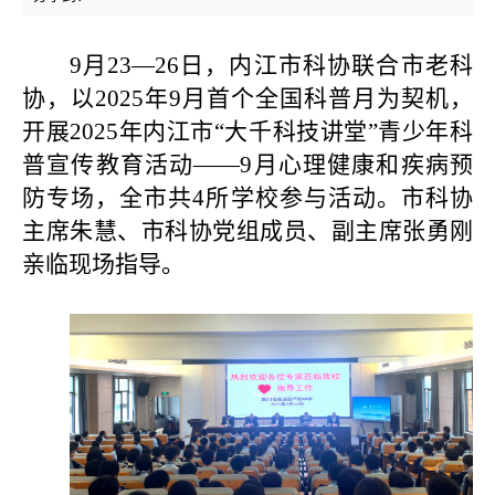
9月23—26日，内江
市科协联合市老科
协，
以
2025年9月首个全国科普月为契机
，
开展
2025
年内江市“大千科技讲堂”青少年科
普宣传教育活动——
9
月心理健康和疾病预
防专场，全市共
4
所学校参与活动
。市科协
主席朱慧、市科协党组成员、副主席张勇刚
亲临现场指导。